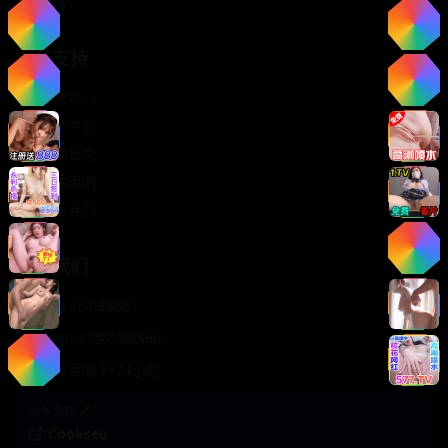
轻松喜剧
服务支持
客服中心
帮助中心
使用指南
版权声明
关于我们
联系我们
400-888-8888
support@Cookseo
在线客服 7×24小时
商务合作✈️
Cookseo